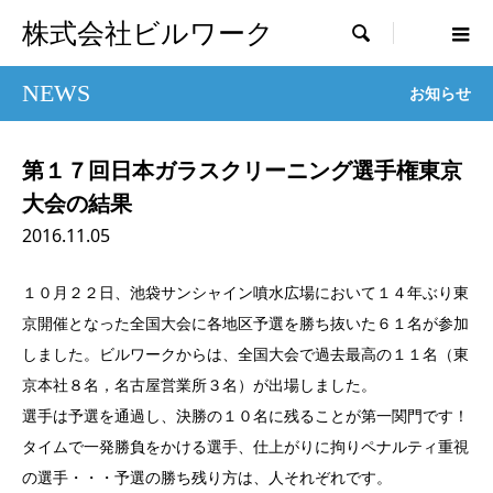
株式会社ビルワーク

NEWS
お知らせ
第１７回日本ガラスクリーニング選手権東京
大会の結果
2016.11.05
１０月２２日、池袋サンシャイン噴水広場において１４年ぶり東
京開催となった全国大会に各地区予選を勝ち抜いた６１名が参加
しました。ビルワークからは、全国大会で過去最高の１１名（東
京本社８名，名古屋営業所３名）が出場しました。
選手は予選を通過し、決勝の１０名に残ることが第一関門です！
タイムで一発勝負をかける選手、仕上がりに拘りペナルティ重視
の選手・・・予選の勝ち残り方は、人それぞれです。