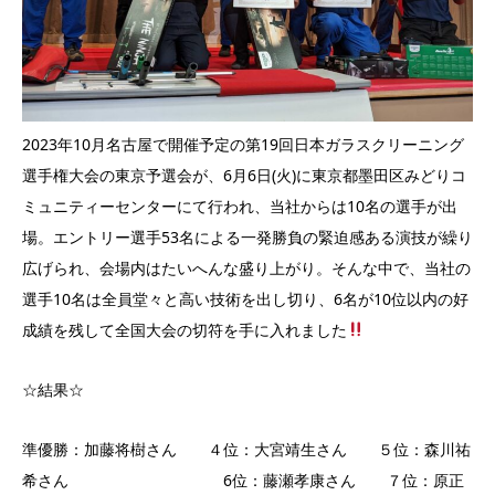
2023年10月名古屋で開催予定の第19回日本ガラスクリーニング
選手権大会の東京予選会が、6月6日(火)に東京都墨田区みどりコ
ミュニティーセンターにて行われ、当社からは10名の選手が出
場。エントリー選手53名による一発勝負の緊迫感ある演技が繰り
広げられ、会場内はたいへんな盛り上がり。そんな中で、当社の
選手10名は全員堂々と高い技術を出し切り、6名が10位以内の好
成績を残して全国大会の切符を手に入れました
☆結果☆
準優勝：加藤将樹さん ４位：大宮靖生さん ５位：森川祐
希さん 6位：藤瀬孝康さん ７位：原正